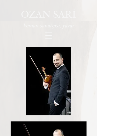
OZAN SARİ
keman sanatçısı, yazar